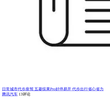
日常城市代步座驾 五菱缤果Pro好停易开 代步出行省心省力
腾讯汽车
13评论